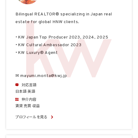
Bilingual REALTOR® specializing in Japan real
estate for global HNW clients.
・KW Japan Top Producer 2023, 2024, 2025
・KW Cultural Ambassador 2023
・KW Luxury® Agent
✉ mayumi.morita@kwj.jp
対応言語
日本語 英語
仲介内容
賃貸 売買 収益
プロフィールを見る