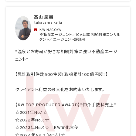
高山 慶樹
takayama keiju
KW NAGOYA
不動産エージェント／ICA公認 相続対策コンサル
タント／エージェント評議会
”温泉とお寿司が好きな相続対策に強い不動産エージ
ェント”
【累計取引件数500件超！取扱累計100億円超！】
クライアント利益の最大化をお約束いたします。
【KW TOP PRODUCER AWARD】”仲介手数料売上”
☆2021年No.1☆
☆2022年No.3☆
☆2023年No.9☆ KW文化大使
☆2024年No.3（MC内）☆