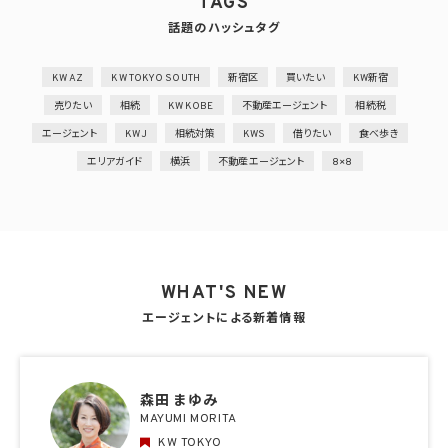
TAGS
話題のハッシュタグ
KW AZ
KW TOKYO SOUTH
新宿区
買いたい
KW新宿
売りたい
相続
KW KOBE
不動産エージェント
相続税
エージェント
KWJ
相続対策
KWS
借りたい
食べ歩き
エリアガイド
横浜
不動産エージェント
8×8
WHAT'S NEW
エージェントによる新着情報
森田 まゆみ
MAYUMI MORITA
KW TOKYO