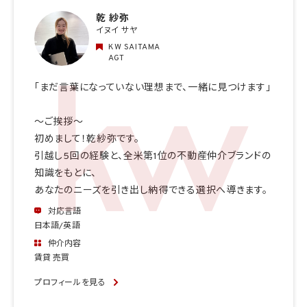
乾 紗弥
イヌイ サヤ
KW SAITAMA
AGT
「まだ言葉になっていない理想まで、一緒に見つけます」
〜ご挨拶〜
初めまして！乾紗弥です。
引越し5回の経験と、全米第1位の不動産仲介ブランドの
知識をもとに、
あなたのニーズを引き出し納得できる選択へ導きます。
対応言語
日本語/英語
仲介内容
賃貸 売買
プロフィールを見る