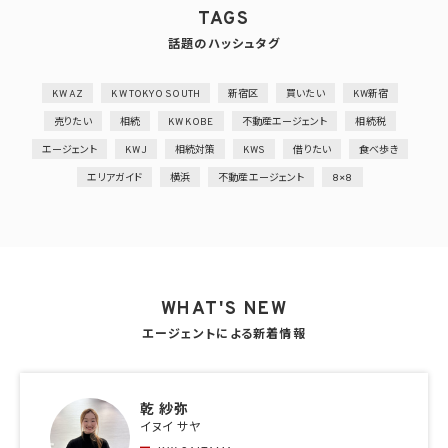
TAGS
話題のハッシュタグ
KW AZ
KW TOKYO SOUTH
新宿区
買いたい
KW新宿
売りたい
相続
KW KOBE
不動産エージェント
相続税
エージェント
KWJ
相続対策
KWS
借りたい
食べ歩き
エリアガイド
横浜
不動産エージェント
8×8
WHAT'S NEW
エージェントによる新着情報
乾 紗弥
イヌイ サヤ