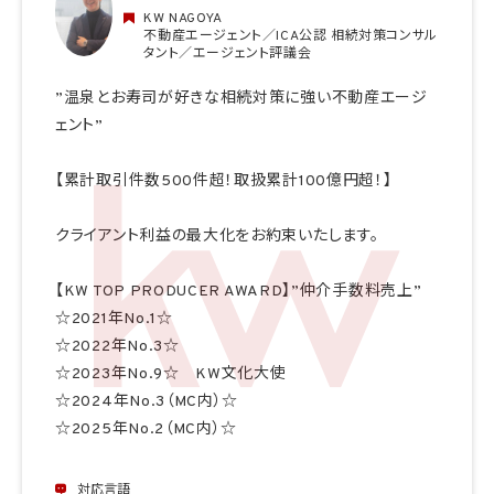
KW NAGOYA
不動産エージェント／ICA公認 相続対策コンサル
タント／エージェント評議会
”温泉とお寿司が好きな相続対策に強い不動産エージ
ェント”
【累計取引件数500件超！取扱累計100億円超！】
クライアント利益の最大化をお約束いたします。
【KW TOP PRODUCER AWARD】”仲介手数料売上”
☆2021年No.1☆
☆2022年No.3☆
☆2023年No.9☆ KW文化大使
☆2024年No.3（MC内）☆
☆2025年No.2（MC内）☆
対応言語