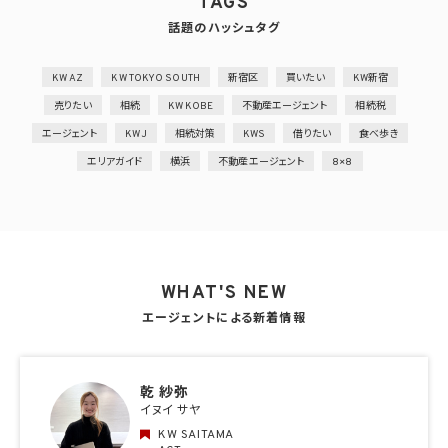
TAGS
話題のハッシュタグ
KW AZ
KW TOKYO SOUTH
新宿区
買いたい
KW新宿
売りたい
相続
KW KOBE
不動産エージェント
相続税
エージェント
KWJ
相続対策
KWS
借りたい
食べ歩き
エリアガイド
横浜
不動産エージェント
8×8
WHAT'S NEW
エージェントによる新着情報
乾 紗弥
イヌイ サヤ
KW SAITAMA