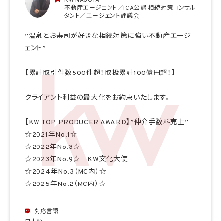
KW NAGOYA
不動産エージェント／ICA公認 相続対策コンサル
タント／エージェント評議会
”温泉とお寿司が好きな相続対策に強い不動産エージ
ェント”
【累計取引件数500件超！取扱累計100億円超！】
クライアント利益の最大化をお約束いたします。
【KW TOP PRODUCER AWARD】”仲介手数料売上”
☆2021年No.1☆
☆2022年No.3☆
☆2023年No.9☆ KW文化大使
☆2024年No.3（MC内）☆
☆2025年No.2（MC内）☆
対応言語