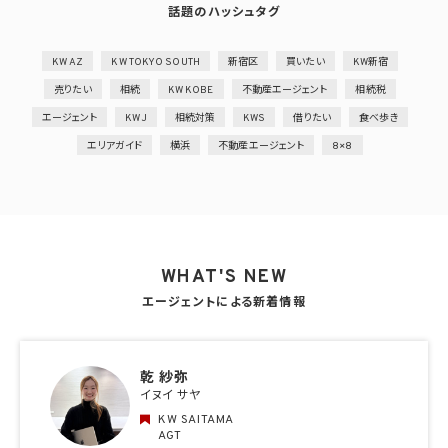
話題のハッシュタグ
KW AZ
KW TOKYO SOUTH
新宿区
買いたい
KW新宿
売りたい
相続
KW KOBE
不動産エージェント
相続税
エージェント
KWJ
相続対策
KWS
借りたい
食べ歩き
エリアガイド
横浜
不動産エージェント
8×8
WHAT'S NEW
エージェントによる新着情報
乾 紗弥
イヌイ サヤ
KW SAITAMA
AGT