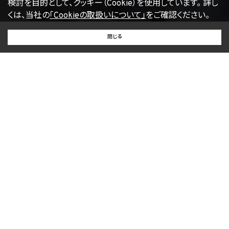
検討を目的として、クッキー（Cookie）を使用しています。
詳し
くは、当社の
「Cookieの取扱いについて」
をご確認ください。
BUY
SELL
RENT
閉じる
買いたい
売りたい
借りたい
ケラー・ウィリアムズでは、
世界規模のネットワークを活用し、国内外の
不動産情報を ご紹介しています。
お客様の利益を最大化することを常に考え、KWエージェント
が、お
客様のニーズに合わせた良質なサービスをご提供しま
す。
ABOUT KW