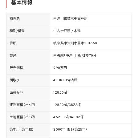
基本情報
物件名
中津川市苗木中古戸建
種別/構造
中古一戸建 / 木造
住所
岐阜県中津川市苗木3817-60
交通
中央線「中津川」駅 徒歩70分
販売価格
990万円
間取り
4LDK＋1S(納戸)
面積（㎡）
128.00㎡
建物面積（㎡・坪）
128.00㎡/38.72坪
土地面積（㎡・坪）
462.89㎡/140.02坪
築年月（築年数）
2000年 11月（築25年）