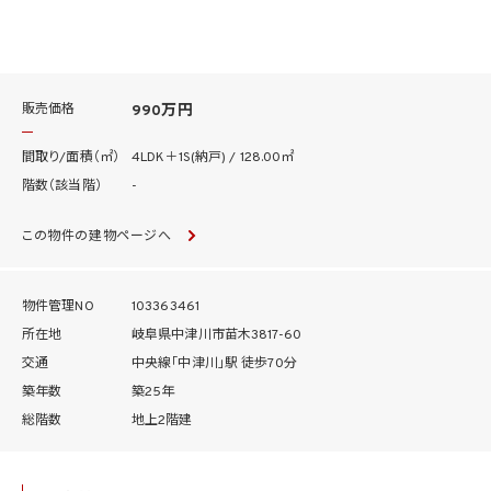
販売価格
990万円
間取り/面積（㎡）
4LDK＋1S(納戸) / 128.00㎡
階数（該当階）
-
この物件の建物ページへ
物件管理NO
103363461
所在地
岐阜県中津川市苗木3817-60
交通
中央線「中津川」駅 徒歩70分
築年数
築25年
総階数
地上2階建