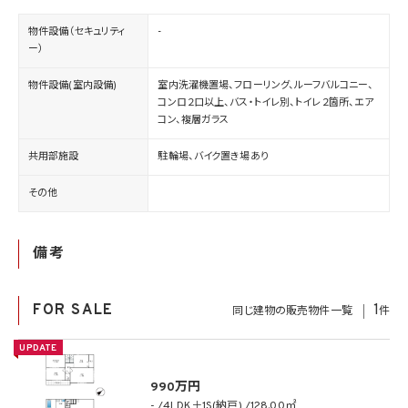
物件設備（セキュリティ
-
ー）
物件設備(室内設備)
室内洗濯機置場、フローリング、ルーフバルコニー、
コンロ２口以上、バス・トイレ別、トイレ２箇所、エア
コン、複層ガラス
共用部施設
駐輪場、バイク置き場あり
その他
備考
FOR SALE
1
同じ建物の販売物件一覧
件
UPDATE
990万円
-
4LDK＋1S(納戸)
128.00㎡