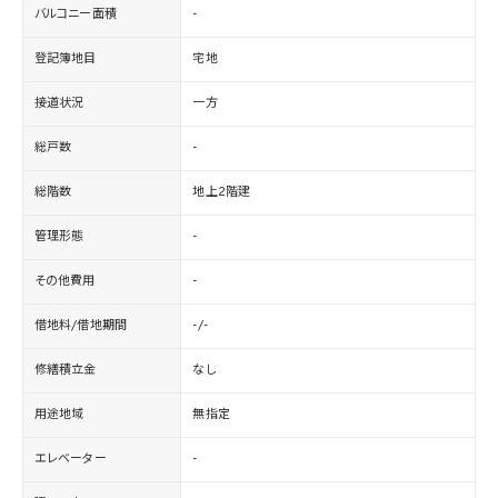
バルコニー面積
-
登記簿地目
宅地
接道状況
一方
総戸数
-
総階数
地上2階建
管理形態
-
その他費用
-
借地料/借地期間
-/-
修繕積立金
なし
用途地域
無指定
エレベーター
-