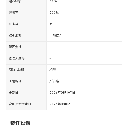
建ぺい率
60%
容積率
200%
駐車場
有
取引形態
一般媒介
管理会社
-
管理人勤務
-
引渡し時期
相談
土地権利
所有権
更新日
2026年08月07日
次回更新予定日
2026年08月21日
物件設備