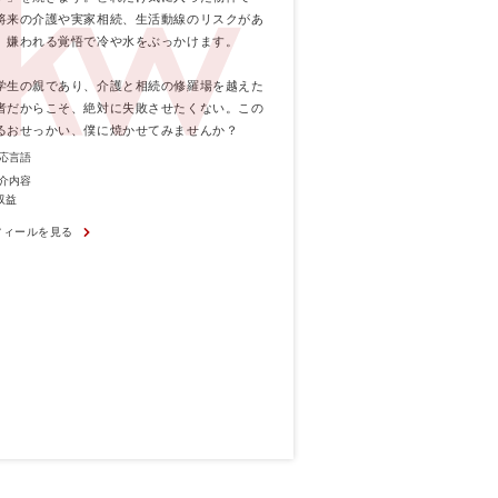
将来の介護や実家相続、生活動線のリスクがあ
、嫌われる覚悟で冷や水をぶっかけます。
学生の親であり、介護と相続の修羅場を越えた
者だからこそ、絶対に失敗させたくない。この
るおせっかい、僕に焼かせてみませんか？
応言語
介内容
収益
フィールを見る