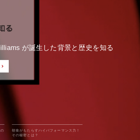
もたらすハイパフォーマンス力！その秘密と
仕事も楽しめる人に共通する5つの特徴と
もたらすハイパフォーマンス力！その秘密と
r Williams が誕生した背景と歴史を知る
る独自トレーニング「Boot Camp」とは
r Williams が誕生した背景と歴史を知る
つの
朝食がもたらすハイパフォーマンス力！
その秘密とは？