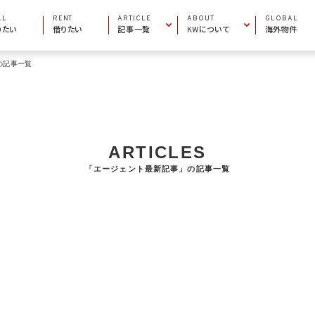
LL
RENT
ARTICLE
ABOUT
GLOBAL
りたい
借りたい
記事一覧
KWについて
海外物件
の記事一覧
INFORMATION
COMPANY INFO
お役立ち情報
会社概要
AREA GUIDE
MARKET CENTERS
エリアガイド
加盟店一覧
PROPERTY ARTICLE
BECOME AN AGENT
物件特集
エージェントになりたい
ARTICLES
「エージェント最新記事」の記事一覧