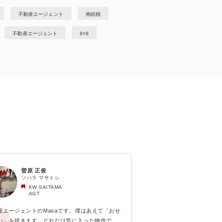
不動産エージェント
相続税
不動産エージェント
8×8
曽原 正俊
ソハラ マサトシ
KW SAITAMA
AGT
産エージェントのMasaです。僕はあえて「おせ
い」を焼きます。どれだけ気に入った物件で