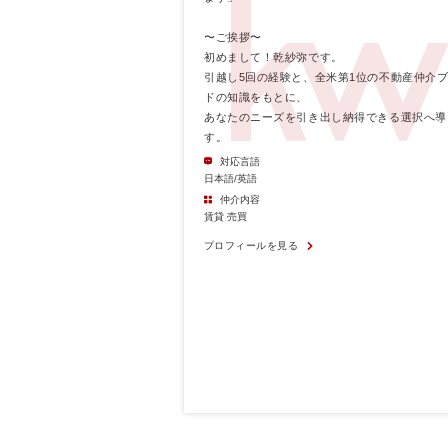
〜ご挨拶〜
初めまして！乾紗弥です。
引越し5回の経験と、全米第1位の不動産仲介
ドの知識をもとに、
あなたのニーズを引き出し納得できる選択へ導
す。
対応言語
日本語/英語
仲介内容
賃貸 売買
プロフィールを見る