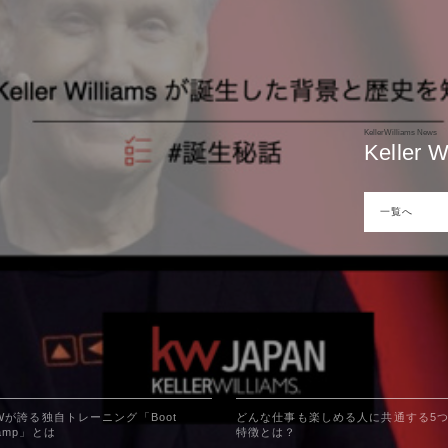
KellerWilliams News
KellerWilliams News
KellerWilliams News
朝食が
どんな
朝食が
KellerWilliams News
KellerWilliams News
KellerWilliams News
Kelle
KWが誇
Kelle
は？
は？
は？
一覧へ
一覧へ
一覧へ
一覧へ
一覧へ
一覧へ
Wが誇る独自トレーニング「Boot
どんな仕事も楽しめる人に共通する5
amp」とは
特徴とは？