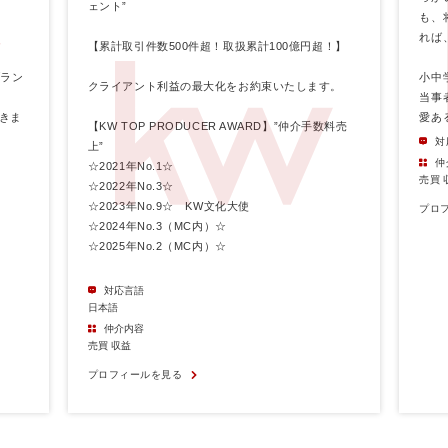
ェント”
も、
れば
【累計取引件数500件超！取扱累計100億円超！】
ブラン
小中
クライアント利益の最大化をお約束いたします。
当事
きま
愛あ
【KW TOP PRODUCER AWARD】”仲介手数料売
対
上”
仲
☆2021年No.1☆
売買 
☆2022年No.3☆
☆2023年No.9☆ KW文化大使
プロ
☆2024年No.3（MC内）☆
☆2025年No.2（MC内）☆
対応言語
日本語
仲介内容
売買 収益
プロフィールを見る