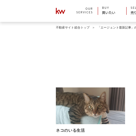
BUY
SE
OUR
SERVICES
買いたい
売
不動産サイト総合トップ
「エージェント最新記事」
ネコのいる生活