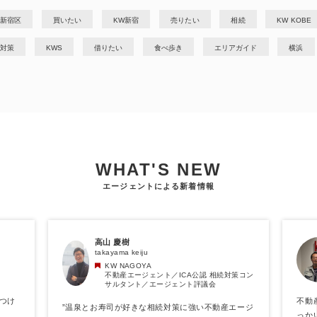
新宿区
買いたい
KW新宿
売りたい
相続
KW KOBE
対策
KWS
借りたい
食べ歩き
エリアガイド
横浜
WHAT'S NEW
エージェントによる新着情報
高山 慶樹
takayama keiju
KW NAGOYA
不動産エージェント／ICA公認 相続対策コン
サルタント／エージェント評議会
つけ
不動
”温泉とお寿司が好きな相続対策に強い不動産エージ
っか