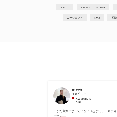
KW AZ
KW TOKYO SOUTH
エージェント
KWJ
相続
乾 紗弥
イヌイ サヤ
KW SAITAMA
AGT
「まだ言葉になっていない理想まで、一緒に見
ます」