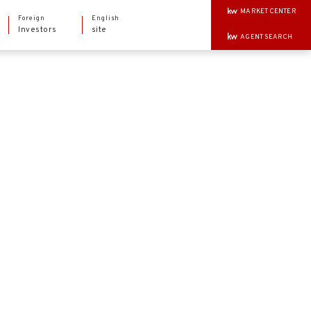
MARKET CENTER
Foreign
English
Investors
site
AGENT SEARCH