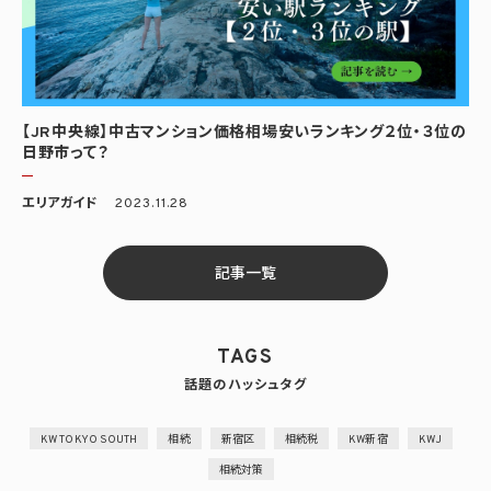
【JR中央線】中古マンション価格相場安いランキング２位・３位の
日野市って？
エリアガイド
2023.11.28
記事一覧
TAGS
話題のハッシュタグ
KW TOKYO SOUTH
相続
新宿区
相続税
KW新宿
KWJ
相続対策