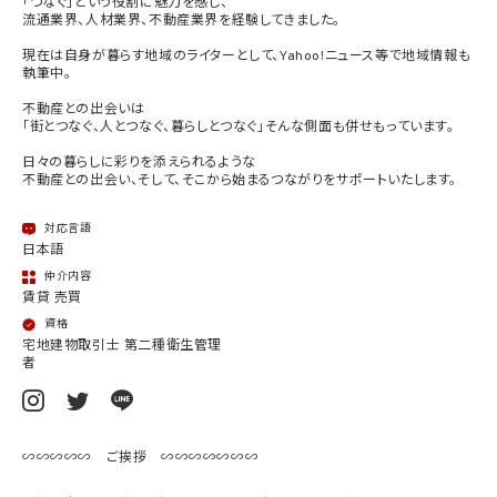
「つなぐ」という役割に魅力を感じ、
流通業界、人材業界、不動産業界を経験してきました。
現在は自身が暮らす地域のライターとして、Yahoo!ニュース等で地域情報も
執筆中。
不動産との出会いは
「街とつなぐ、人とつなぐ、暮らしとつなぐ」そんな側面も併せもっています。
日々の暮らしに彩りを添えられるような
不動産との出会い、そして、そこから始まるつながりをサポートいたします。
対応言語
日本語
仲介内容
賃貸 売買
資格
宅地建物取引士 第二種衛生管理
者
∽∽∽∽∽ ご挨拶 ∽∽∽∽∽∽∽