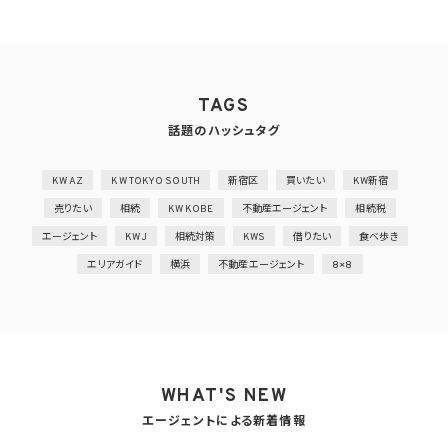
TAGS
話題のハッシュタグ
KW AZ
KW TOKYO SOUTH
新宿区
買いたい
KW新宿
売りたい
相続
KW KOBE
不動産エージェント
相続税
エージェント
KWJ
相続対策
KWS
借りたい
食べ歩き
エリアガイド
横浜
不動産エージェント
8×8
WHAT'S NEW
エージェントによる新着情報