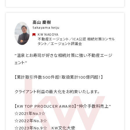
高山 慶樹
takayama keiju
KW NAGOYA
不動産エージェント／ICA公認 相続対策コンサル
タント／エージェント評議会
”温泉とお寿司が好きな相続対策に強い不動産エージ
ェント”
【累計取引件数500件超！取扱累計100億円超！】
クライアント利益の最大化をお約束いたします。
【KW TOP PRODUCER AWARD】”仲介手数料売上”
☆2021年No.1☆
☆2022年No.3☆
☆2023年No.9☆ KW文化大使