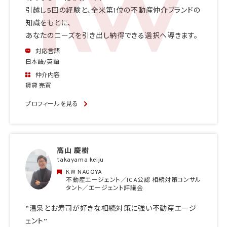
引越し5回の経験と、全米第1位の不動産仲介ブランドの
知識をもとに、
あなたのニーズを引き出し納得できる選択へ導きます。
対応言語
日本語/英語
仲介内容
賃貸 売買
プロフィールを見る
高山 慶樹
takayama keiju
KW NAGOYA
不動産エージェント／ICA公認 相続対策コンサル
タント／エージェント評議会
”温泉とお寿司が好きな相続対策に強い不動産エージ
ェント”