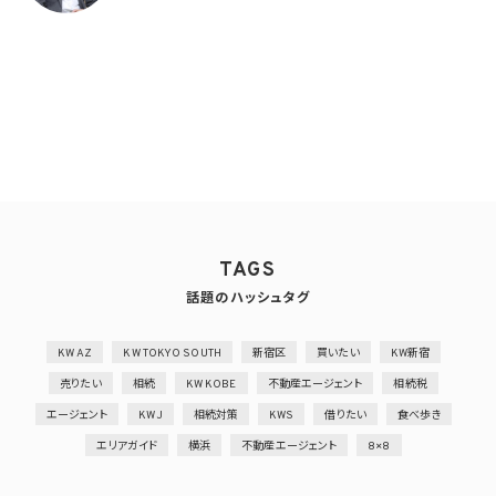
TAGS
話題のハッシュタグ
KW AZ
KW TOKYO SOUTH
新宿区
買いたい
KW新宿
売りたい
相続
KW KOBE
不動産エージェント
相続税
エージェント
KWJ
相続対策
KWS
借りたい
食べ歩き
エリアガイド
横浜
不動産エージェント
8×8